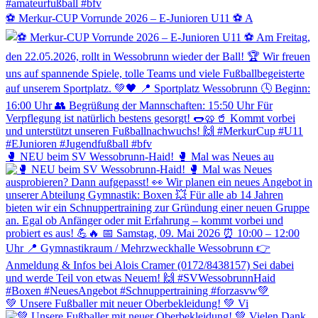
⚽️ Merkur-CUP Vorrunde 2026 – E-Junioren U11 ⚽️ A
🥊 NEU beim SV Wessobrunn-Haid! 🥊 Mal was Neues au
💚 Unsere Fußballer mit neuer Oberbekleidung! 💚 Vi