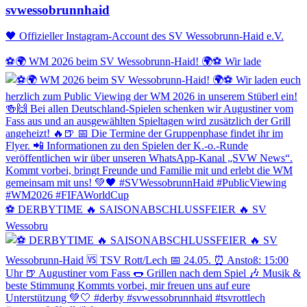
svwessobrunnhaid
🖤 Offizieller Instagram-Account des SV Wessobrunn-Haid e.V.
⚽️🌍 WM 2026 beim SV Wessobrunn-Haid! 🌍⚽️ Wir lade
⚽️ DERBYTIME 🔥 SAISONABSCHLUSSFEIER 🔥 SV
Wessobru