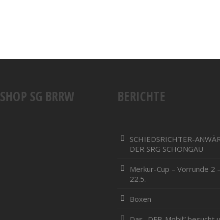
SSHOP SG BRRW
BERICHTE
SCHIEDSRICHTER-ANWÄ
DER SRG SCHONGAU
Merkur-Cup – Vorrunde 2 –
22.5.
Boxen
Das „DFB-Mobil“ besucht u