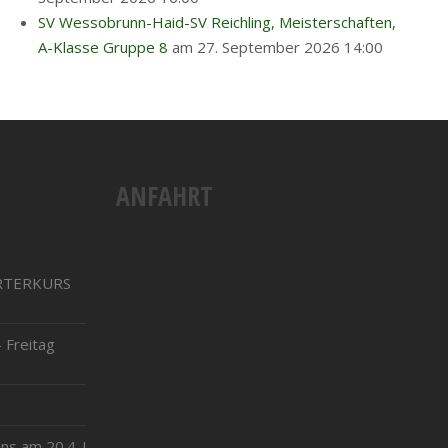
SV Wessobrunn-Haid-SV Reichling, Meisterschaften,
A-Klasse Gruppe 8
am 27. September 2026 14:00
ANFAHRT
RTERKURS
 Freitag
ns am 20.4. !