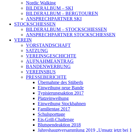
Nordic Walking
BILDERALBUM – SKI
BILDERALBUM – BERGTOUREN
ANSPRECHPARTNER SKI
STOCKSCHIESSEN
BILDERALBUM – STOCKSCHIESSEN
ANSPRECHPARTNER STOCKSCHIESSEN
VEREIN
VORSTANDSCHAFT
SATZUNG
VEREINSGESCHICHTE
AUFNAHMEANTRAG
BANDENWERBUNG
VEREINSBUS
PRESSEBERICHTE
Übernahme des Stüberls
Einweihung neue Bande
Typisierungsaktion 2017
Platzeinweihung
Einweihung Stockbahnen
Familientag 2017
Schulsporttage
Eis-Grill-Challenge
Blutspendeaktion 2018
Jahreshauptversammlung 2019 „Umsatz jetzt bei 