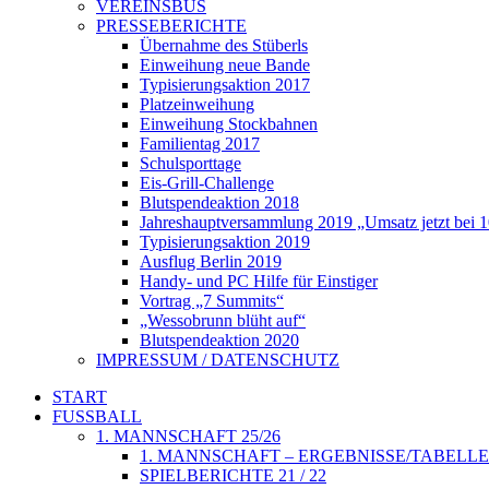
VEREINSBUS
PRESSEBERICHTE
Übernahme des Stüberls
Einweihung neue Bande
Typisierungsaktion 2017
Platzeinweihung
Einweihung Stockbahnen
Familientag 2017
Schulsporttage
Eis-Grill-Challenge
Blutspendeaktion 2018
Jahreshauptversammlung 2019 „Umsatz jetzt bei 
Typisierungsaktion 2019
Ausflug Berlin 2019
Handy- und PC Hilfe für Einstiger
Vortrag „7 Summits“
„Wessobrunn blüht auf“
Blutspendeaktion 2020
IMPRESSUM / DATENSCHUTZ
START
FUSSBALL
1. MANNSCHAFT 25/26
1. MANNSCHAFT – ERGEBNISSE/TABELLE
SPIELBERICHTE 21 / 22