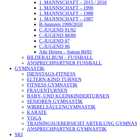
1. MANNSCHAFT – 2015 / 2016
1. MANNSCHAFT – 1990
1. MANNSCHAFT – 1988
1. MANNSCHAFT – 1987
B-Junioren 1999/2010
C-JUGEND 91/92
C-JUGEND 88/89
C-JUGEND 87
C-JUGEND 86
Alte Herren – Saison 80/81
BILDERALBUM – FUSSBALL
ANSPRECHPARTNER FUSSBALL
GYMNASTIK
DIENSTAGS-FITNESS
ELTERN-KIND TURNEN
FITNESS GYMNASTIK
FRAUENTURNEN
BABY- UND KLEINKINDERTURNEN
SENIOREN GYMNASTIK
WIRBELSÄULENGYMNASTIK
KARATE
YOGA
TRAININGSUEBERSICHT ABTEILUNG GYMNAS
ANSPRECHPARTNER GYMNASTIK
SKI