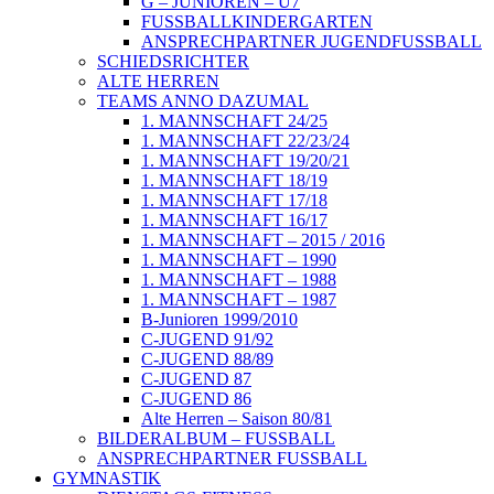
G – JUNIOREN – U7
FUSSBALLKINDERGARTEN
ANSPRECHPARTNER JUGENDFUSSBALL
SCHIEDSRICHTER
ALTE HERREN
TEAMS ANNO DAZUMAL
1. MANNSCHAFT 24/25
1. MANNSCHAFT 22/23/24
1. MANNSCHAFT 19/20/21
1. MANNSCHAFT 18/19
1. MANNSCHAFT 17/18
1. MANNSCHAFT 16/17
1. MANNSCHAFT – 2015 / 2016
1. MANNSCHAFT – 1990
1. MANNSCHAFT – 1988
1. MANNSCHAFT – 1987
B-Junioren 1999/2010
C-JUGEND 91/92
C-JUGEND 88/89
C-JUGEND 87
C-JUGEND 86
Alte Herren – Saison 80/81
BILDERALBUM – FUSSBALL
ANSPRECHPARTNER FUSSBALL
GYMNASTIK