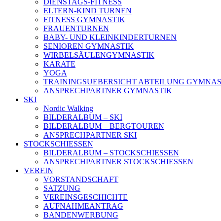
DIENSTAGS-FITNESS
ELTERN-KIND TURNEN
FITNESS GYMNASTIK
FRAUENTURNEN
BABY- UND KLEINKINDERTURNEN
SENIOREN GYMNASTIK
WIRBELSÄULENGYMNASTIK
KARATE
YOGA
TRAININGSUEBERSICHT ABTEILUNG GYMNAS
ANSPRECHPARTNER GYMNASTIK
SKI
Nordic Walking
BILDERALBUM – SKI
BILDERALBUM – BERGTOUREN
ANSPRECHPARTNER SKI
STOCKSCHIESSEN
BILDERALBUM – STOCKSCHIESSEN
ANSPRECHPARTNER STOCKSCHIESSEN
VEREIN
VORSTANDSCHAFT
SATZUNG
VEREINSGESCHICHTE
AUFNAHMEANTRAG
BANDENWERBUNG