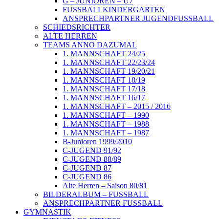
G – JUNIOREN – U7
FUSSBALLKINDERGARTEN
ANSPRECHPARTNER JUGENDFUSSBALL
SCHIEDSRICHTER
ALTE HERREN
TEAMS ANNO DAZUMAL
1. MANNSCHAFT 24/25
1. MANNSCHAFT 22/23/24
1. MANNSCHAFT 19/20/21
1. MANNSCHAFT 18/19
1. MANNSCHAFT 17/18
1. MANNSCHAFT 16/17
1. MANNSCHAFT – 2015 / 2016
1. MANNSCHAFT – 1990
1. MANNSCHAFT – 1988
1. MANNSCHAFT – 1987
B-Junioren 1999/2010
C-JUGEND 91/92
C-JUGEND 88/89
C-JUGEND 87
C-JUGEND 86
Alte Herren – Saison 80/81
BILDERALBUM – FUSSBALL
ANSPRECHPARTNER FUSSBALL
GYMNASTIK