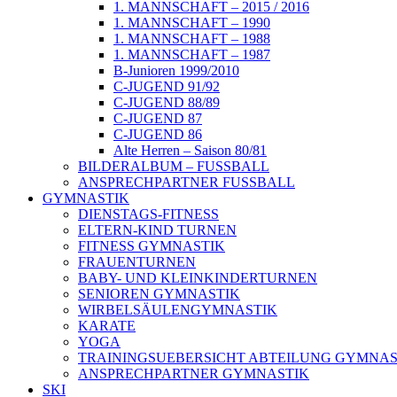
1. MANNSCHAFT – 2015 / 2016
1. MANNSCHAFT – 1990
1. MANNSCHAFT – 1988
1. MANNSCHAFT – 1987
B-Junioren 1999/2010
C-JUGEND 91/92
C-JUGEND 88/89
C-JUGEND 87
C-JUGEND 86
Alte Herren – Saison 80/81
BILDERALBUM – FUSSBALL
ANSPRECHPARTNER FUSSBALL
GYMNASTIK
DIENSTAGS-FITNESS
ELTERN-KIND TURNEN
FITNESS GYMNASTIK
FRAUENTURNEN
BABY- UND KLEINKINDERTURNEN
SENIOREN GYMNASTIK
WIRBELSÄULENGYMNASTIK
KARATE
YOGA
TRAININGSUEBERSICHT ABTEILUNG GYMNAS
ANSPRECHPARTNER GYMNASTIK
SKI