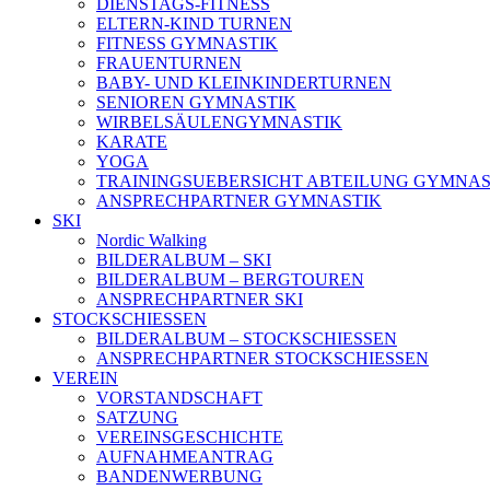
DIENSTAGS-FITNESS
ELTERN-KIND TURNEN
FITNESS GYMNASTIK
FRAUENTURNEN
BABY- UND KLEINKINDERTURNEN
SENIOREN GYMNASTIK
WIRBELSÄULENGYMNASTIK
KARATE
YOGA
TRAININGSUEBERSICHT ABTEILUNG GYMNAS
ANSPRECHPARTNER GYMNASTIK
SKI
Nordic Walking
BILDERALBUM – SKI
BILDERALBUM – BERGTOUREN
ANSPRECHPARTNER SKI
STOCKSCHIESSEN
BILDERALBUM – STOCKSCHIESSEN
ANSPRECHPARTNER STOCKSCHIESSEN
VEREIN
VORSTANDSCHAFT
SATZUNG
VEREINSGESCHICHTE
AUFNAHMEANTRAG
BANDENWERBUNG