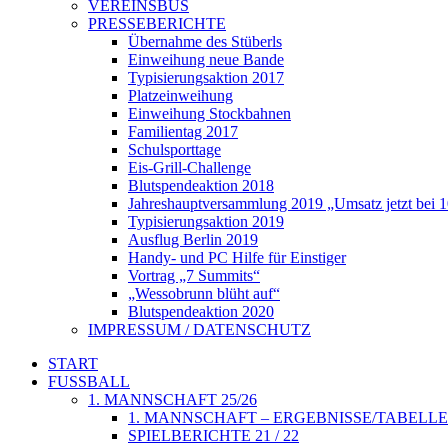
VEREINSBUS
PRESSEBERICHTE
Übernahme des Stüberls
Einweihung neue Bande
Typisierungsaktion 2017
Platzeinweihung
Einweihung Stockbahnen
Familientag 2017
Schulsporttage
Eis-Grill-Challenge
Blutspendeaktion 2018
Jahreshauptversammlung 2019 „Umsatz jetzt bei 
Typisierungsaktion 2019
Ausflug Berlin 2019
Handy- und PC Hilfe für Einstiger
Vortrag „7 Summits“
„Wessobrunn blüht auf“
Blutspendeaktion 2020
IMPRESSUM / DATENSCHUTZ
START
FUSSBALL
1. MANNSCHAFT 25/26
1. MANNSCHAFT – ERGEBNISSE/TABELLE
SPIELBERICHTE 21 / 22