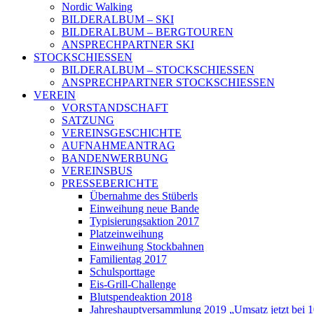
Nordic Walking
BILDERALBUM – SKI
BILDERALBUM – BERGTOUREN
ANSPRECHPARTNER SKI
STOCKSCHIESSEN
BILDERALBUM – STOCKSCHIESSEN
ANSPRECHPARTNER STOCKSCHIESSEN
VEREIN
VORSTANDSCHAFT
SATZUNG
VEREINSGESCHICHTE
AUFNAHMEANTRAG
BANDENWERBUNG
VEREINSBUS
PRESSEBERICHTE
Übernahme des Stüberls
Einweihung neue Bande
Typisierungsaktion 2017
Platzeinweihung
Einweihung Stockbahnen
Familientag 2017
Schulsporttage
Eis-Grill-Challenge
Blutspendeaktion 2018
Jahreshauptversammlung 2019 „Umsatz jetzt bei 