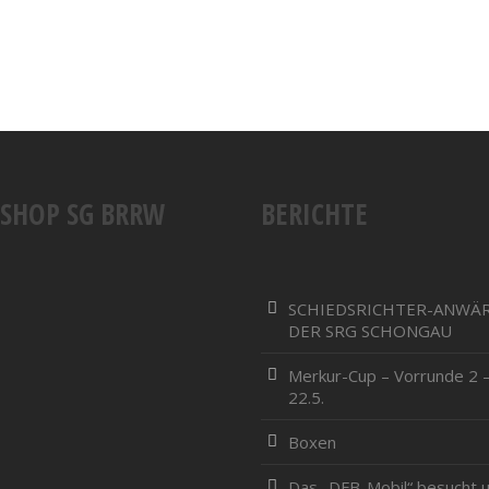
SSHOP SG BRRW
BERICHTE
SCHIEDSRICHTER-ANWÄ
DER SRG SCHONGAU
Merkur-Cup – Vorrunde 2 –
22.5.
Boxen
Das „DFB-Mobil“ besucht u