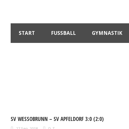
START
FUSSBALL
GYMNASTIK
SV WESSOBRUNN – SV APFELDORF 3:0 (2:0)
27.Sep..2018
D. T.