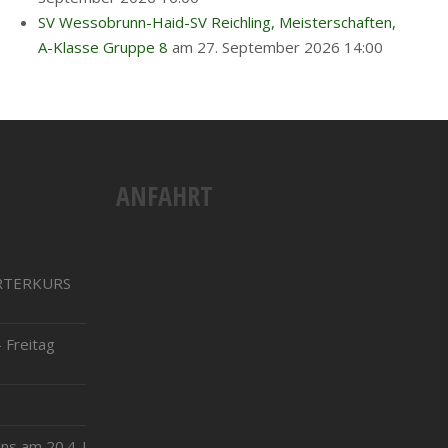
SV Wessobrunn-Haid-SV Reichling, Meisterschaften,
A-Klasse Gruppe 8
am 27. September 2026 14:00
ANFAHRT
RTERKURS
 Freitag
ns am 20.4. !