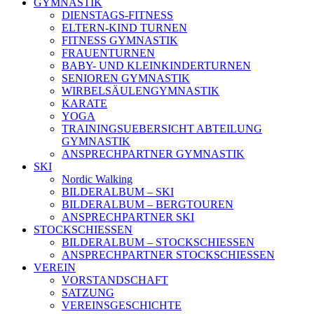
GYMNASTIK
DIENSTAGS-FITNESS
ELTERN-KIND TURNEN
FITNESS GYMNASTIK
FRAUENTURNEN
BABY- UND KLEINKINDERTURNEN
SENIOREN GYMNASTIK
WIRBELSÄULENGYMNASTIK
KARATE
YOGA
TRAININGSUEBERSICHT ABTEILUNG
GYMNASTIK
ANSPRECHPARTNER GYMNASTIK
SKI
Nordic Walking
BILDERALBUM – SKI
BILDERALBUM – BERGTOUREN
ANSPRECHPARTNER SKI
STOCKSCHIESSEN
BILDERALBUM – STOCKSCHIESSEN
ANSPRECHPARTNER STOCKSCHIESSEN
VEREIN
VORSTANDSCHAFT
SATZUNG
VEREINSGESCHICHTE