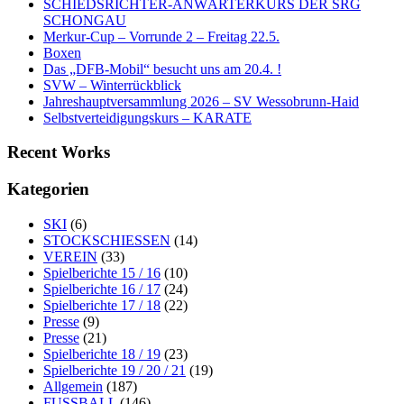
SCHIEDSRICHTER-ANWÄRTERKURS DER SRG
SCHONGAU
Merkur-Cup – Vorrunde 2 – Freitag 22.5.
Boxen
Das „DFB-Mobil“ besucht uns am 20.4. !
SVW – Winterrückblick
Jahreshauptversammlung 2026 – SV Wessobrunn-Haid
Selbstverteidigungskurs – KARATE
Recent Works
Kategorien
SKI
(6)
STOCKSCHIESSEN
(14)
VEREIN
(33)
Spielberichte 15 / 16
(10)
Spielberichte 16 / 17
(24)
Spielberichte 17 / 18
(22)
Presse
(9)
Presse
(21)
Spielberichte 18 / 19
(23)
Spielberichte 19 / 20 / 21
(19)
Allgemein
(187)
FUSSBALL
(146)