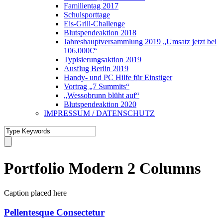
Familientag 2017
Schulsporttage
Eis-Grill-Challenge
Blutspendeaktion 2018
Jahreshauptversammlung 2019 „Umsatz jetzt bei
106.000€“
Typisierungsaktion 2019
Ausflug Berlin 2019
Handy- und PC Hilfe für Einstiger
Vortrag „7 Summits“
„Wessobrunn blüht auf“
Blutspendeaktion 2020
IMPRESSUM / DATENSCHUTZ
Portfolio Modern 2 Columns
Caption placed here
Pellentesque Consectetur