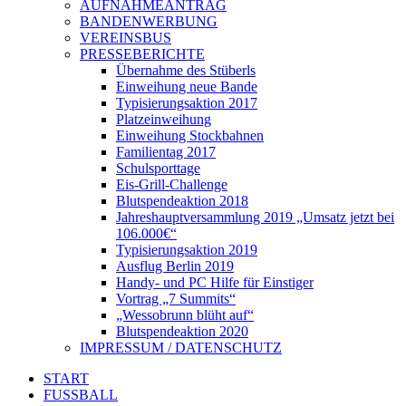
AUFNAHMEANTRAG
BANDENWERBUNG
VEREINSBUS
PRESSEBERICHTE
Übernahme des Stüberls
Einweihung neue Bande
Typisierungsaktion 2017
Platzeinweihung
Einweihung Stockbahnen
Familientag 2017
Schulsporttage
Eis-Grill-Challenge
Blutspendeaktion 2018
Jahreshauptversammlung 2019 „Umsatz jetzt bei
106.000€“
Typisierungsaktion 2019
Ausflug Berlin 2019
Handy- und PC Hilfe für Einstiger
Vortrag „7 Summits“
„Wessobrunn blüht auf“
Blutspendeaktion 2020
IMPRESSUM / DATENSCHUTZ
START
FUSSBALL