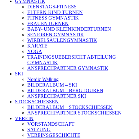
GYMNASTIK
DIENSTAGS-FITNESS
ELTERN-KIND TURNEN
FITNESS GYMNASTIK
FRAUENTURNEN
BABY- UND KLEINKINDERTURNEN
SENIOREN GYMNASTIK
WIRBELSÄULENGYMNASTIK
KARATE
YOGA
TRAININGSUEBERSICHT ABTEILUNG
GYMNASTIK
ANSPRECHPARTNER GYMNASTIK
SKI
Nordic Walking
BILDERALBUM – SKI
BILDERALBUM – BERGTOUREN
ANSPRECHPARTNER SKI
STOCKSCHIESSEN
BILDERALBUM – STOCKSCHIESSEN
ANSPRECHPARTNER STOCKSCHIESSEN
VEREIN
VORSTANDSCHAFT
SATZUNG
VEREINSGESCHICHTE