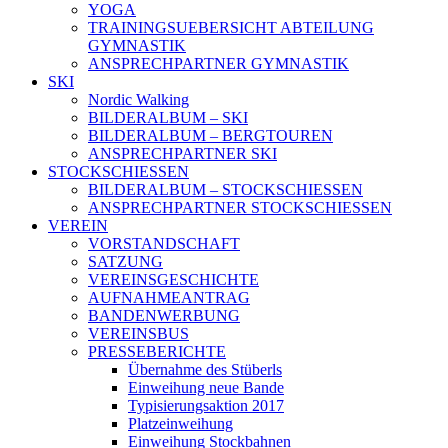
YOGA
TRAININGSUEBERSICHT ABTEILUNG
GYMNASTIK
ANSPRECHPARTNER GYMNASTIK
SKI
Nordic Walking
BILDERALBUM – SKI
BILDERALBUM – BERGTOUREN
ANSPRECHPARTNER SKI
STOCKSCHIESSEN
BILDERALBUM – STOCKSCHIESSEN
ANSPRECHPARTNER STOCKSCHIESSEN
VEREIN
VORSTANDSCHAFT
SATZUNG
VEREINSGESCHICHTE
AUFNAHMEANTRAG
BANDENWERBUNG
VEREINSBUS
PRESSEBERICHTE
Übernahme des Stüberls
Einweihung neue Bande
Typisierungsaktion 2017
Platzeinweihung
Einweihung Stockbahnen