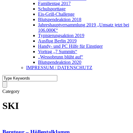
Familientag 2017
Schulsporttage
Eis-Grill-Challenge
Blutspendeaktion 2018
Jahreshauptversammlung 2019 „Umsatz jetzt bei
106.000€“
Typisierungsaktion 2019
Ausflug Berlin 2019
Handy- und PC Hilfe für Einstiger
Vortrag „7 Summits“
„Wessobrunn blüht auf“
Blutspendeaktion 2020
IMPRESSUM / DATENSCHUTZ
Category
SKI
Bergtour – Höllentalklamm