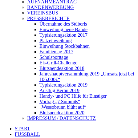
AUFNAHMEANTRAG
BANDENWERBUNG
VEREINSBUS
PRESSEBERICHTE
Übernahme des Stüberls
Einweihung neue Bande
Typisierungsaktion 2017
Platzeinweihung
Einweihung Stockbahnen
Familientag 2017
Schulsporttage
Eis-Grill-Challenge
Blutspendeaktion 2018
Jahreshauptversammlung 2019 „Umsatz jetzt bei
106.000€“
Typisierungsaktion 2019
Ausflug Berlin 2019
Handy- und PC Hilfe für Einstiger
Vortrag „7 Summits“
„Wessobrunn blüht auf“
Blutspendeaktion 2020
IMPRESSUM / DATENSCHUTZ
START
FUSSBALL