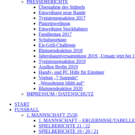
PRESSEBERICHTE
Übernahme des Stüberls
Einweihung neue Bande
Typisierungsaktion 2017
Platzeinweihung
Einweihung Stockbahnen
Familientag 2017
Schulsporttage
Eis-Grill-Challenge
Blutspendeaktion 2018
Jahreshauptversammlung 2019 „Umsatz jetzt bei 
Typisierungsaktion 2019
Ausflug Berlin 2019
Handy- und PC Hilfe für Einstiger
Vortrag „7 Summits“
„Wessobrunn blüht auf“
Blutspendeaktion 2020
IMPRESSUM / DATENSCHUTZ
START
FUSSBALL
1. MANNSCHAFT 25/26
1. MANNSCHAFT – ERGEBNISSE/TABELLE
SPIELBERICHTE 21 / 22
SPIELBERICHTE 19 / 20 / 21