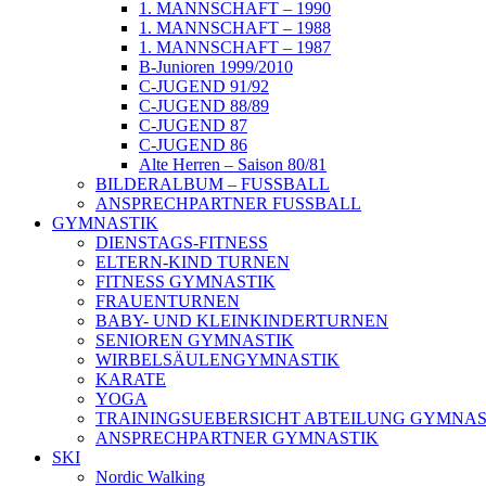
1. MANNSCHAFT – 1990
1. MANNSCHAFT – 1988
1. MANNSCHAFT – 1987
B-Junioren 1999/2010
C-JUGEND 91/92
C-JUGEND 88/89
C-JUGEND 87
C-JUGEND 86
Alte Herren – Saison 80/81
BILDERALBUM – FUSSBALL
ANSPRECHPARTNER FUSSBALL
GYMNASTIK
DIENSTAGS-FITNESS
ELTERN-KIND TURNEN
FITNESS GYMNASTIK
FRAUENTURNEN
BABY- UND KLEINKINDERTURNEN
SENIOREN GYMNASTIK
WIRBELSÄULENGYMNASTIK
KARATE
YOGA
TRAININGSUEBERSICHT ABTEILUNG GYMNAS
ANSPRECHPARTNER GYMNASTIK
SKI
Nordic Walking