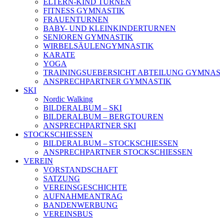
ELTERN-KIND TURNEN
FITNESS GYMNASTIK
FRAUENTURNEN
BABY- UND KLEINKINDERTURNEN
SENIOREN GYMNASTIK
WIRBELSÄULENGYMNASTIK
KARATE
YOGA
TRAININGSUEBERSICHT ABTEILUNG GYMNAS
ANSPRECHPARTNER GYMNASTIK
SKI
Nordic Walking
BILDERALBUM – SKI
BILDERALBUM – BERGTOUREN
ANSPRECHPARTNER SKI
STOCKSCHIESSEN
BILDERALBUM – STOCKSCHIESSEN
ANSPRECHPARTNER STOCKSCHIESSEN
VEREIN
VORSTANDSCHAFT
SATZUNG
VEREINSGESCHICHTE
AUFNAHMEANTRAG
BANDENWERBUNG
VEREINSBUS