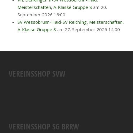
Meisterschaften, A-Klasse Gruppe 8
am 20.
September 2026 16:00
SV Wessobrunn-Haid-SV Reichling, Meisterschaften,
A-Klasse Gruppe 8
am 27. September 2026 14:00
VEREINSSHOP SVW
VEREINSSHOP SG BRRW