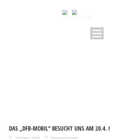
DAY
März 15, 2026
DAS „DFB-MOBIL“ BESUCHT UNS AM 20.4. !
15.März.2026
Stephan Kopp