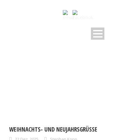
DAY
Dezember 22, 2025
WEIHNACHTS- UND NEUJAHRSGRÜSSE
22.Dez..2025
Stephan Kopp