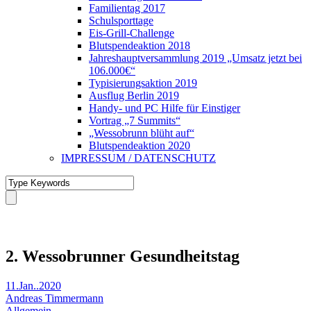
Familientag 2017
Schulsporttage
Eis-Grill-Challenge
Blutspendeaktion 2018
Jahreshauptversammlung 2019 „Umsatz jetzt bei
106.000€“
Typisierungsaktion 2019
Ausflug Berlin 2019
Handy- und PC Hilfe für Einstiger
Vortrag „7 Summits“
„Wessobrunn blüht auf“
Blutspendeaktion 2020
IMPRESSUM / DATENSCHUTZ
2. Wessobrunner Gesundheitstag
11.Jan..2020
Andreas Timmermann
Allgemein