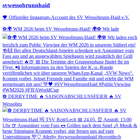
svwessobrunnhaid
🖤 Offizieller Instagram-Account des SV Wessobrunn-Haid e.V.
⚽️🌍 WM 2026 beim SV Wessobrunn-Haid! 🌍⚽️ Wir lade
⚽️ DERBYTIME 🔥 SAISONABSCHLUSSFEIER 🔥 SV
Wessobru