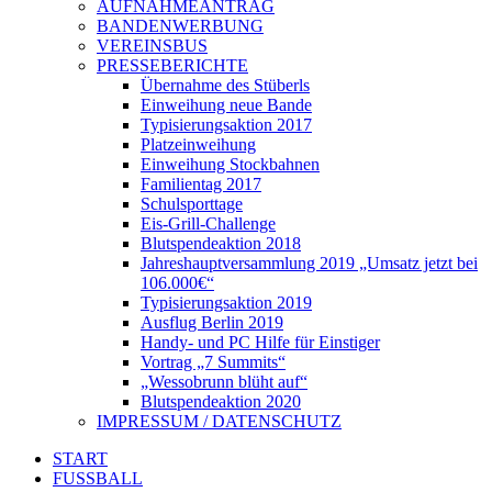
AUFNAHMEANTRAG
BANDENWERBUNG
VEREINSBUS
PRESSEBERICHTE
Übernahme des Stüberls
Einweihung neue Bande
Typisierungsaktion 2017
Platzeinweihung
Einweihung Stockbahnen
Familientag 2017
Schulsporttage
Eis-Grill-Challenge
Blutspendeaktion 2018
Jahreshauptversammlung 2019 „Umsatz jetzt bei
106.000€“
Typisierungsaktion 2019
Ausflug Berlin 2019
Handy- und PC Hilfe für Einstiger
Vortrag „7 Summits“
„Wessobrunn blüht auf“
Blutspendeaktion 2020
IMPRESSUM / DATENSCHUTZ
START
FUSSBALL