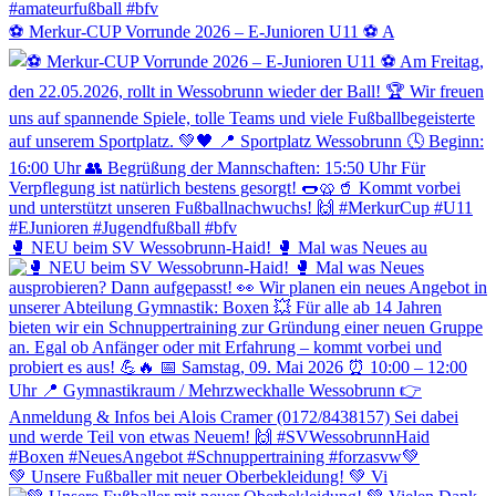
⚽️ Merkur-CUP Vorrunde 2026 – E-Junioren U11 ⚽️ A
🥊 NEU beim SV Wessobrunn-Haid! 🥊 Mal was Neues au
💚 Unsere Fußballer mit neuer Oberbekleidung! 💚 Vi