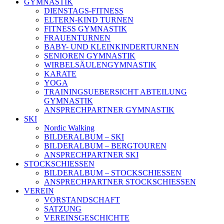
GYMNASTIK
DIENSTAGS-FITNESS
ELTERN-KIND TURNEN
FITNESS GYMNASTIK
FRAUENTURNEN
BABY- UND KLEINKINDERTURNEN
SENIOREN GYMNASTIK
WIRBELSÄULENGYMNASTIK
KARATE
YOGA
TRAININGSUEBERSICHT ABTEILUNG
GYMNASTIK
ANSPRECHPARTNER GYMNASTIK
SKI
Nordic Walking
BILDERALBUM – SKI
BILDERALBUM – BERGTOUREN
ANSPRECHPARTNER SKI
STOCKSCHIESSEN
BILDERALBUM – STOCKSCHIESSEN
ANSPRECHPARTNER STOCKSCHIESSEN
VEREIN
VORSTANDSCHAFT
SATZUNG
VEREINSGESCHICHTE