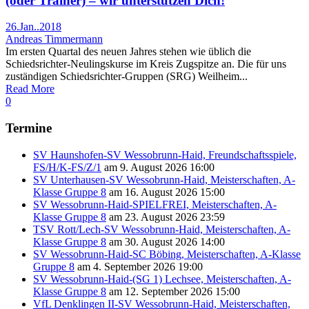
(oder Trainer) – wir unterstützen Dich!
26.Jan..2018
Andreas Timmermann
Im ersten Quartal des neuen Jahres stehen wie üblich die
Schiedsrichter-Neulingskurse im Kreis Zugspitze an. Die für uns
zuständigen Schiedsrichter-Gruppen (SRG) Weilheim...
Read More
0
Termine
SV Haunshofen-SV Wessobrunn-Haid, Freundschaftsspiele,
FS/H/K-FS/Z/1
am 9. August 2026 16:00
SV Unterhausen-SV Wessobrunn-Haid, Meisterschaften, A-
Klasse Gruppe 8
am 16. August 2026 15:00
SV Wessobrunn-Haid-SPIELFREI, Meisterschaften, A-
Klasse Gruppe 8
am 23. August 2026 23:59
TSV Rott/Lech-SV Wessobrunn-Haid, Meisterschaften, A-
Klasse Gruppe 8
am 30. August 2026 14:00
SV Wessobrunn-Haid-SC Böbing, Meisterschaften, A-Klasse
Gruppe 8
am 4. September 2026 19:00
SV Wessobrunn-Haid-(SG 1) Lechsee, Meisterschaften, A-
Klasse Gruppe 8
am 12. September 2026 15:00
VfL Denklingen II-SV Wessobrunn-Haid, Meisterschaften,