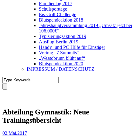
Familientag 2017
Schulsporttage
Eis-Grill-Challenge
Blutspendeaktion 2018
Jahreshauptversammlung 2019 „Umsatz jetzt bei
106.000€“
Typisierungsaktion 2019
Ausflug Berlin 2019
Handy- und PC Hilfe für Einstiger
Vortrag „7 Summits“
„Wessobrunn blüht auf“
Blutspendeaktion 2020
IMPRESSUM / DATENSCHUTZ
Abteilung Gymnastik: Neue
Trainingsübersicht
02.Mai.2017