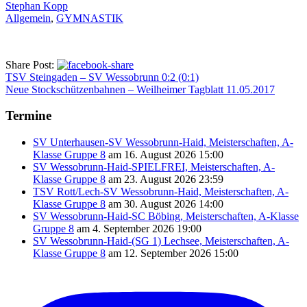
Stephan Kopp
Allgemein
,
GYMNASTIK
Share Post:
TSV Steingaden – SV Wessobrunn 0:2 (0:1)
Neue Stockschützenbahnen – Weilheimer Tagblatt 11.05.2017
Termine
SV Unterhausen-SV Wessobrunn-Haid, Meisterschaften, A-
Klasse Gruppe 8
am 16. August 2026 15:00
SV Wessobrunn-Haid-SPIELFREI, Meisterschaften, A-
Klasse Gruppe 8
am 23. August 2026 23:59
TSV Rott/Lech-SV Wessobrunn-Haid, Meisterschaften, A-
Klasse Gruppe 8
am 30. August 2026 14:00
SV Wessobrunn-Haid-SC Böbing, Meisterschaften, A-Klasse
Gruppe 8
am 4. September 2026 19:00
SV Wessobrunn-Haid-(SG 1) Lechsee, Meisterschaften, A-
Klasse Gruppe 8
am 12. September 2026 15:00