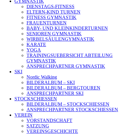
GYMNASTIK
DIENSTAGS-FITNESS
ELTERN-KIND TURNEN
FITNESS GYMNASTIK
FRAUENTURNEN
BABY- UND KLEINKINDERTURNEN
SENIOREN GYMNASTIK
WIRBELSÄULENGYMNASTIK
KARATE
YOGA
TRAININGSUEBERSICHT ABTEILUNG
GYMNASTIK
ANSPRECHPARTNER GYMNASTIK
SKI
Nordic Walking
BILDERALBUM – SKI
BILDERALBUM – BERGTOUREN
ANSPRECHPARTNER SKI
STOCKSCHIESSEN
BILDERALBUM – STOCKSCHIESSEN
ANSPRECHPARTNER STOCKSCHIESSEN
VEREIN
VORSTANDSCHAFT
SATZUNG
VEREINSGESCHICHTE