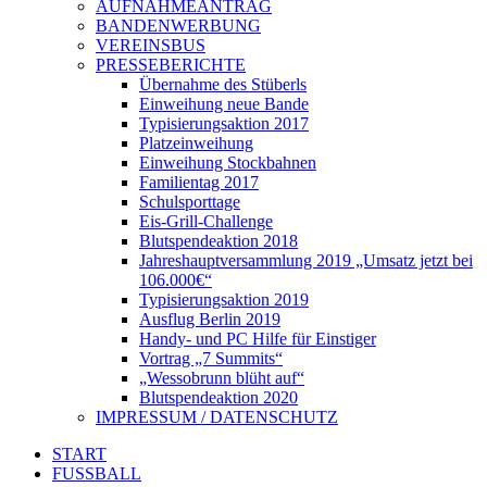
AUFNAHMEANTRAG
BANDENWERBUNG
VEREINSBUS
PRESSEBERICHTE
Übernahme des Stüberls
Einweihung neue Bande
Typisierungsaktion 2017
Platzeinweihung
Einweihung Stockbahnen
Familientag 2017
Schulsporttage
Eis-Grill-Challenge
Blutspendeaktion 2018
Jahreshauptversammlung 2019 „Umsatz jetzt bei
106.000€“
Typisierungsaktion 2019
Ausflug Berlin 2019
Handy- und PC Hilfe für Einstiger
Vortrag „7 Summits“
„Wessobrunn blüht auf“
Blutspendeaktion 2020
IMPRESSUM / DATENSCHUTZ
START
FUSSBALL