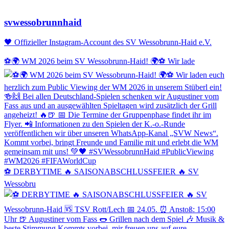
svwessobrunnhaid
🖤 Offizieller Instagram-Account des SV Wessobrunn-Haid e.V.
⚽️🌍 WM 2026 beim SV Wessobrunn-Haid! 🌍⚽️ Wir lade
⚽️ DERBYTIME 🔥 SAISONABSCHLUSSFEIER 🔥 SV
Wessobru