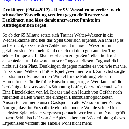
Denklingen (09.04.2017) – Der SV Wessobrunn verliert nach
schwacher Vorstellung verdient gegen die Reserve von
Denklingen und lässt damit unerwartet Punkte im
Aufstiegsrennen liegen.
So ab der 65 Minute setzte sich Trainer Walter-Wagner in die
Wechselkabine und ließ das Spiel über sich ergehen. An ihm lag es
sicher nicht, dass die drei Zähler nicht mit nach Wessobrunn
gefahren sind. Vielmehr fand er sich mit dem gebrauchten Tag
seiner Truppe ab. Fußball wird eben zu großen Teilen im Kopf
entschieden, und da waren unsere Jungs an diesem Tag wahrlich
nicht auf dem Platz. Denklingen dagegen machte es vor, wie mit viel
Einsatz und Wille ein Fußballspiel gewonnen wird. Zunächst sorgte
ein strammer Schuss in den Winkel für die Führung, ehe ein
Handelfmeter für die frühe Entscheidung sorgte. Wer dann auf die
berüchtigte Jetzt-erst-recht-Stimmung hoffte, der wurde enttäuscht.
Eine Einzelaktion von M. Rieger und ein Hauch von Gefahr nach
ruhenden Bällen waren die einzigen Einschussmöglichkeiten.
Ansonsten erinnerte unser Gastspiel an alte Wessobrunner Zeiten.
Nur gut, dass im Fußball die ein oder andere Wunde schnell im
nächsten Spiel wieder vergessen gemacht werden kann. Noch grüßt
unsere Schlittbachelf von der Spitze, aber eine Wiederholung dieses
Ergebnisses verzeiht die Tabelle wohl nicht mehr.