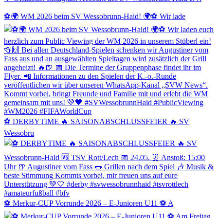
⚽️🌍 WM 2026 beim SV Wessobrunn-Haid! 🌍⚽️ Wir lade
⚽️ DERBYTIME 🔥 SAISONABSCHLUSSFEIER 🔥 SV
Wessobru
⚽️ Merkur-CUP Vorrunde 2026 – E-Junioren U11 ⚽️ A