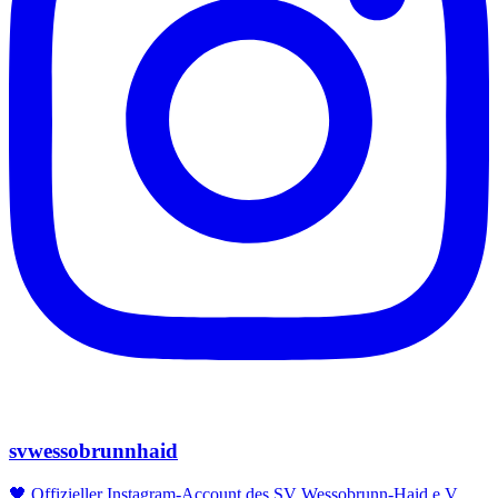
svwessobrunnhaid
🖤 Offizieller Instagram-Account des SV Wessobrunn-Haid e.V.