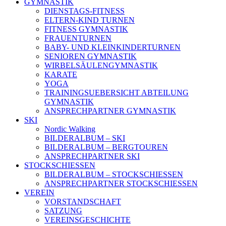
GYMNASTIK
DIENSTAGS-FITNESS
ELTERN-KIND TURNEN
FITNESS GYMNASTIK
FRAUENTURNEN
BABY- UND KLEINKINDERTURNEN
SENIOREN GYMNASTIK
WIRBELSÄULENGYMNASTIK
KARATE
YOGA
TRAININGSUEBERSICHT ABTEILUNG
GYMNASTIK
ANSPRECHPARTNER GYMNASTIK
SKI
Nordic Walking
BILDERALBUM – SKI
BILDERALBUM – BERGTOUREN
ANSPRECHPARTNER SKI
STOCKSCHIESSEN
BILDERALBUM – STOCKSCHIESSEN
ANSPRECHPARTNER STOCKSCHIESSEN
VEREIN
VORSTANDSCHAFT
SATZUNG
VEREINSGESCHICHTE