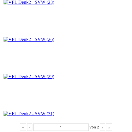
«
‹
von
2
›
»