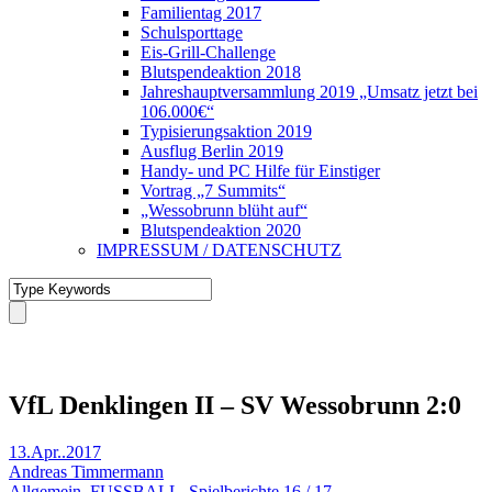
Familientag 2017
Schulsporttage
Eis-Grill-Challenge
Blutspendeaktion 2018
Jahreshauptversammlung 2019 „Umsatz jetzt bei
106.000€“
Typisierungsaktion 2019
Ausflug Berlin 2019
Handy- und PC Hilfe für Einstiger
Vortrag „7 Summits“
„Wessobrunn blüht auf“
Blutspendeaktion 2020
IMPRESSUM / DATENSCHUTZ
VfL Denklingen II – SV Wessobrunn 2:0
13.Apr..2017
Andreas Timmermann
Allgemein
,
FUSSBALL
,
Spielberichte 16 / 17