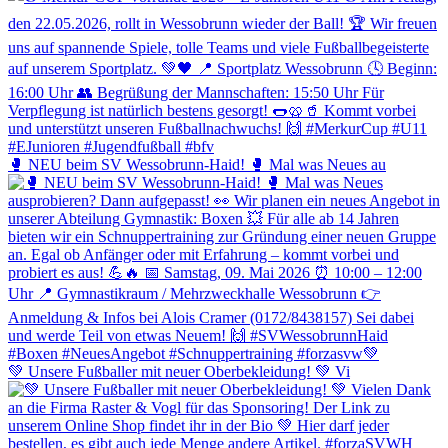
🥊 NEU beim SV Wessobrunn-Haid! 🥊 Mal was Neues au
💚 Unsere Fußballer mit neuer Oberbekleidung! 💚 Vi