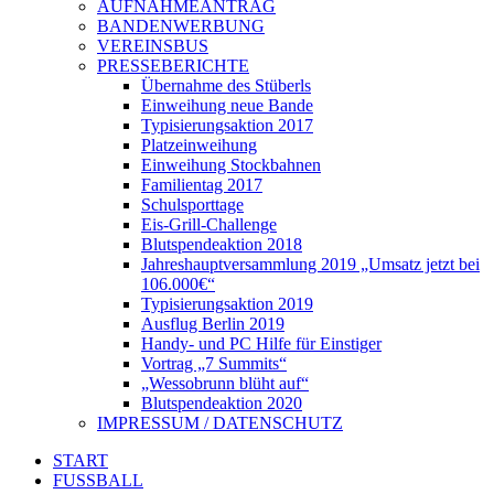
AUFNAHMEANTRAG
BANDENWERBUNG
VEREINSBUS
PRESSEBERICHTE
Übernahme des Stüberls
Einweihung neue Bande
Typisierungsaktion 2017
Platzeinweihung
Einweihung Stockbahnen
Familientag 2017
Schulsporttage
Eis-Grill-Challenge
Blutspendeaktion 2018
Jahreshauptversammlung 2019 „Umsatz jetzt bei
106.000€“
Typisierungsaktion 2019
Ausflug Berlin 2019
Handy- und PC Hilfe für Einstiger
Vortrag „7 Summits“
„Wessobrunn blüht auf“
Blutspendeaktion 2020
IMPRESSUM / DATENSCHUTZ
START
FUSSBALL