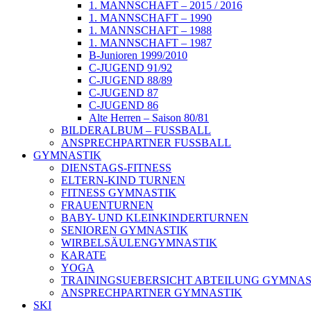
1. MANNSCHAFT – 2015 / 2016
1. MANNSCHAFT – 1990
1. MANNSCHAFT – 1988
1. MANNSCHAFT – 1987
B-Junioren 1999/2010
C-JUGEND 91/92
C-JUGEND 88/89
C-JUGEND 87
C-JUGEND 86
Alte Herren – Saison 80/81
BILDERALBUM – FUSSBALL
ANSPRECHPARTNER FUSSBALL
GYMNASTIK
DIENSTAGS-FITNESS
ELTERN-KIND TURNEN
FITNESS GYMNASTIK
FRAUENTURNEN
BABY- UND KLEINKINDERTURNEN
SENIOREN GYMNASTIK
WIRBELSÄULENGYMNASTIK
KARATE
YOGA
TRAININGSUEBERSICHT ABTEILUNG GYMNAS
ANSPRECHPARTNER GYMNASTIK
SKI