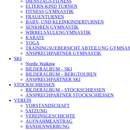
DIENSTAGS-FITNESS
ELTERN-KIND TURNEN
FITNESS GYMNASTIK
FRAUENTURNEN
BABY- UND KLEINKINDERTURNEN
SENIOREN GYMNASTIK
WIRBELSÄULENGYMNASTIK
KARATE
YOGA
TRAININGSUEBERSICHT ABTEILUNG GYMNAS
ANSPRECHPARTNER GYMNASTIK
SKI
Nordic Walking
BILDERALBUM – SKI
BILDERALBUM – BERGTOUREN
ANSPRECHPARTNER SKI
STOCKSCHIESSEN
BILDERALBUM – STOCKSCHIESSEN
ANSPRECHPARTNER STOCKSCHIESSEN
VEREIN
VORSTANDSCHAFT
SATZUNG
VEREINSGESCHICHTE
AUFNAHMEANTRAG
BANDENWERBUNG