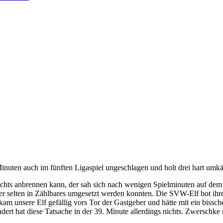
Minuten auch im fünften Ligaspiel ungeschlagen und holt drei hart umk
 nichts anbrennen kann, der sah sich nach wenigen Spielminuten auf d
 aber selten in Zählbares umgesetzt werden konnten. Die SVW-Elf bot i
n kam unsere Elf gefällig vors Tor der Gastgeber und hätte mit ein bis
ert hat diese Tatsache in der 39. Minute allerdings nichts. Zwerschke