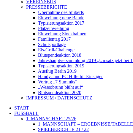
VEREINSBUS
PRESSEBERICHTE
Übernahme des Stüberls
Einweihung neue Bande
Typisierungsaktion 2017
Platzeinweihung
Einweihung Stockbahnen
Familientag 2017
Schulsporttage
Eis-Grill-Challenge
Blutspendeaktion 2018
Jahreshauptversammlung 2019 „Umsatz jetzt bei 
Typisierungsaktion 2019
Ausflug Berlin 2019
Handy- und PC Hilfe für Einstiger
Vortrag „7 Summits“
„Wessobrunn blüht auf“
Blutspendeaktion 2020
IMPRESSUM / DATENSCHUTZ
START
FUSSBALL
1. MANNSCHAFT 25/26
1. MANNSCHAFT – ERGEBNISSE/TABELLE
SPIELBERICHTE 21 / 22