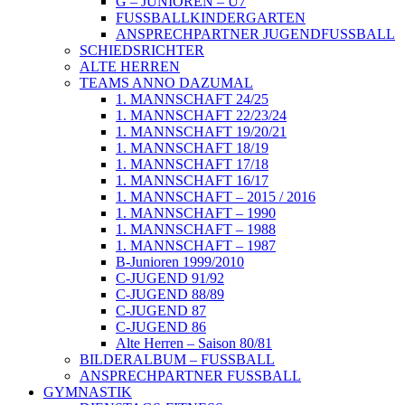
G – JUNIOREN – U7
FUSSBALLKINDERGARTEN
ANSPRECHPARTNER JUGENDFUSSBALL
SCHIEDSRICHTER
ALTE HERREN
TEAMS ANNO DAZUMAL
1. MANNSCHAFT 24/25
1. MANNSCHAFT 22/23/24
1. MANNSCHAFT 19/20/21
1. MANNSCHAFT 18/19
1. MANNSCHAFT 17/18
1. MANNSCHAFT 16/17
1. MANNSCHAFT – 2015 / 2016
1. MANNSCHAFT – 1990
1. MANNSCHAFT – 1988
1. MANNSCHAFT – 1987
B-Junioren 1999/2010
C-JUGEND 91/92
C-JUGEND 88/89
C-JUGEND 87
C-JUGEND 86
Alte Herren – Saison 80/81
BILDERALBUM – FUSSBALL
ANSPRECHPARTNER FUSSBALL
GYMNASTIK