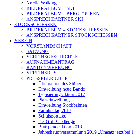
Nordic Walking
BILDERALBUM – SKI
BILDERALBUM – BERGTOUREN
ANSPRECHPARTNER SKI
STOCKSCHIESSEN
BILDERALBUM – STOCKSCHIESSEN
ANSPRECHPARTNER STOCKSCHIESSEN
VEREIN
VORSTANDSCHAFT
SATZUNG
VEREINSGESCHICHTE
AUFNAHMEANTRAG
BANDENWERBUNG
VEREINSBUS
PRESSEBERICHTE
Übernahme des Stüberls
Einweihung neue Bande
Typisierungsaktion 2017
Platzeinweihung
Einweihung Stockbahnen
Familientag 2017
Schulsporttage
Eis-Grill-Challenge
Blutspendeaktion 2018
Jahreshauptversammlung 2019 „Umsatz jetzt bei 