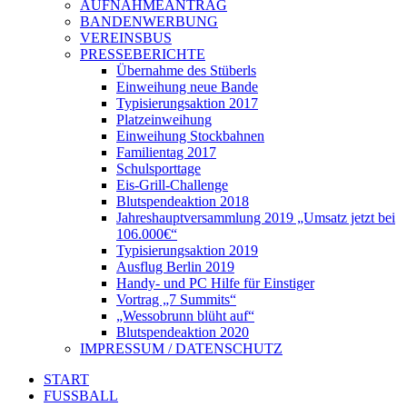
AUFNAHMEANTRAG
BANDENWERBUNG
VEREINSBUS
PRESSEBERICHTE
Übernahme des Stüberls
Einweihung neue Bande
Typisierungsaktion 2017
Platzeinweihung
Einweihung Stockbahnen
Familientag 2017
Schulsporttage
Eis-Grill-Challenge
Blutspendeaktion 2018
Jahreshauptversammlung 2019 „Umsatz jetzt bei
106.000€“
Typisierungsaktion 2019
Ausflug Berlin 2019
Handy- und PC Hilfe für Einstiger
Vortrag „7 Summits“
„Wessobrunn blüht auf“
Blutspendeaktion 2020
IMPRESSUM / DATENSCHUTZ
START
FUSSBALL