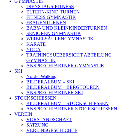
GYMNASTIK
DIENSTAGS-FITNESS
ELTERN-KIND TURNEN
FITNESS GYMNASTIK
FRAUENTURNEN
BABY- UND KLEINKINDERTURNEN
SENIOREN GYMNASTIK
WIRBELSÄULENGYMNASTIK
KARATE
YOGA
TRAININGSUEBERSICHT ABTEILUNG
GYMNASTIK
ANSPRECHPARTNER GYMNASTIK
SKI
Nordic Walking
BILDERALBUM – SKI
BILDERALBUM – BERGTOUREN
ANSPRECHPARTNER SKI
STOCKSCHIESSEN
BILDERALBUM – STOCKSCHIESSEN
ANSPRECHPARTNER STOCKSCHIESSEN
VEREIN
VORSTANDSCHAFT
SATZUNG
VEREINSGESCHICHTE