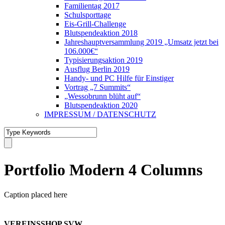
Familientag 2017
Schulsporttage
Eis-Grill-Challenge
Blutspendeaktion 2018
Jahreshauptversammlung 2019 „Umsatz jetzt bei
106.000€“
Typisierungsaktion 2019
Ausflug Berlin 2019
Handy- und PC Hilfe für Einstiger
Vortrag „7 Summits“
„Wessobrunn blüht auf“
Blutspendeaktion 2020
IMPRESSUM / DATENSCHUTZ
Portfolio Modern 4 Columns
Caption placed here
VEREINSSHOP SVW