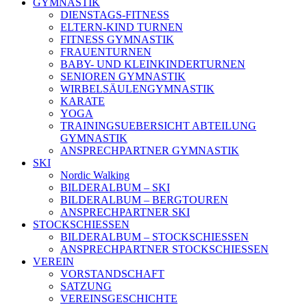
GYMNASTIK
DIENSTAGS-FITNESS
ELTERN-KIND TURNEN
FITNESS GYMNASTIK
FRAUENTURNEN
BABY- UND KLEINKINDERTURNEN
SENIOREN GYMNASTIK
WIRBELSÄULENGYMNASTIK
KARATE
YOGA
TRAININGSUEBERSICHT ABTEILUNG
GYMNASTIK
ANSPRECHPARTNER GYMNASTIK
SKI
Nordic Walking
BILDERALBUM – SKI
BILDERALBUM – BERGTOUREN
ANSPRECHPARTNER SKI
STOCKSCHIESSEN
BILDERALBUM – STOCKSCHIESSEN
ANSPRECHPARTNER STOCKSCHIESSEN
VEREIN
VORSTANDSCHAFT
SATZUNG
VEREINSGESCHICHTE