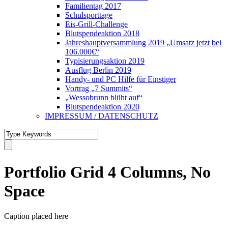
Familientag 2017
Schulsporttage
Eis-Grill-Challenge
Blutspendeaktion 2018
Jahreshauptversammlung 2019 „Umsatz jetzt bei
106.000€“
Typisierungsaktion 2019
Ausflug Berlin 2019
Handy- und PC Hilfe für Einstiger
Vortrag „7 Summits“
„Wessobrunn blüht auf“
Blutspendeaktion 2020
IMPRESSUM / DATENSCHUTZ
Portfolio Grid 4 Columns, No
Space
Caption placed here