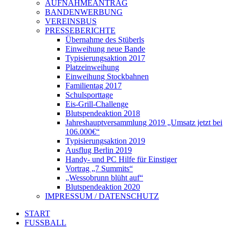
AUFNAHMEANTRAG
BANDENWERBUNG
VEREINSBUS
PRESSEBERICHTE
Übernahme des Stüberls
Einweihung neue Bande
Typisierungsaktion 2017
Platzeinweihung
Einweihung Stockbahnen
Familientag 2017
Schulsporttage
Eis-Grill-Challenge
Blutspendeaktion 2018
Jahreshauptversammlung 2019 „Umsatz jetzt bei
106.000€“
Typisierungsaktion 2019
Ausflug Berlin 2019
Handy- und PC Hilfe für Einstiger
Vortrag „7 Summits“
„Wessobrunn blüht auf“
Blutspendeaktion 2020
IMPRESSUM / DATENSCHUTZ
START
FUSSBALL