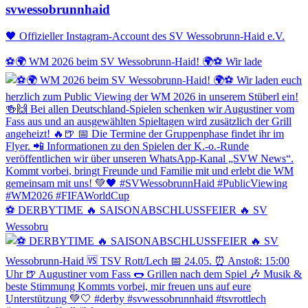
svwessobrunnhaid
🖤 Offizieller Instagram-Account des SV Wessobrunn-Haid e.V.
⚽️🌍 WM 2026 beim SV Wessobrunn-Haid! 🌍⚽️ Wir lade
⚽️ DERBYTIME 🔥 SAISONABSCHLUSSFEIER 🔥 SV
Wessobru