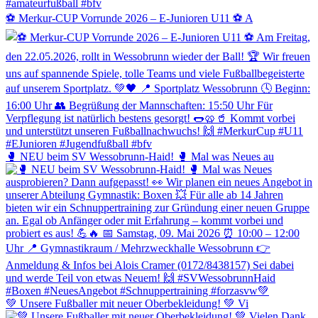
⚽️ Merkur-CUP Vorrunde 2026 – E-Junioren U11 ⚽️ A
🥊 NEU beim SV Wessobrunn-Haid! 🥊 Mal was Neues au
💚 Unsere Fußballer mit neuer Oberbekleidung! 💚 Vi