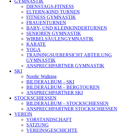
GYMNASTIK
DIENSTAGS-FITNESS
ELTERN-KIND TURNEN
FITNESS GYMNASTIK
FRAUENTURNEN
BABY- UND KLEINKINDERTURNEN
SENIOREN GYMNASTIK
WIRBELSÄULENGYMNASTIK
KARATE
YOGA
TRAININGSUEBERSICHT ABTEILUNG
GYMNASTIK
ANSPRECHPARTNER GYMNASTIK
SKI
Nordic Walking
BILDERALBUM – SKI
BILDERALBUM – BERGTOUREN
ANSPRECHPARTNER SKI
STOCKSCHIESSEN
BILDERALBUM – STOCKSCHIESSEN
ANSPRECHPARTNER STOCKSCHIESSEN
VEREIN
VORSTANDSCHAFT
SATZUNG
VEREINSGESCHICHTE