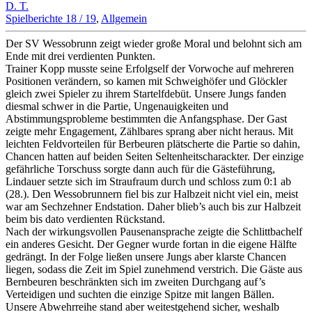
D. T.
Spielberichte 18 / 19
,
Allgemein
Der SV Wessobrunn zeigt wieder große Moral und belohnt sich am
Ende mit drei verdienten Punkten.
Trainer Kopp musste seine Erfolgself der Vorwoche auf mehreren
Positionen verändern, so kamen mit Schweighöfer und Glöckler
gleich zwei Spieler zu ihrem Startelfdebüt. Unsere Jungs fanden
diesmal schwer in die Partie, Ungenauigkeiten und
Abstimmungsprobleme bestimmten die Anfangsphase. Der Gast
zeigte mehr Engagement, Zählbares sprang aber nicht heraus. Mit
leichten Feldvorteilen für Berbeuren plätscherte die Partie so dahin,
Chancen hatten auf beiden Seiten Seltenheitscharackter. Der einzige
gefährliche Torschuss sorgte dann auch für die Gästeführung,
Lindauer setzte sich im Straufraum durch und schloss zum 0:1 ab
(28.). Den Wessobrunnern fiel bis zur Halbzeit nicht viel ein, meist
war am Sechzehner Endstation. Daher blieb’s auch bis zur Halbzeit
beim bis dato verdienten Rückstand.
Nach der wirkungsvollen Pausenansprache zeigte die Schlittbachelf
ein anderes Gesicht. Der Gegner wurde fortan in die eigene Hälfte
gedrängt. In der Folge ließen unsere Jungs aber klarste Chancen
liegen, sodass die Zeit im Spiel zunehmend verstrich. Die Gäste aus
Bernbeuren beschränkten sich im zweiten Durchgang auf’s
Verteidigen und suchten die einzige Spitze mit langen Bällen.
Unsere Abwehrreihe stand aber weitestgehend sicher, weshalb