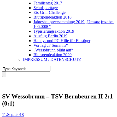
Familientag 2017
Schulsporttage
Eis-Grill-Challenge
Blutspendeaktion 2018
Jahreshauptversammlung 2019 „Umsatz jetzt bei
106.000€“
Typisierungsaktion 2019
Ausflug Berlin 2019
Handy- und PC Hilfe für Einstiger
Vortrag „7 Summits“
„Wessobrunn blüht auf“
Blutspendeaktion 2020
IMPRESSUM / DATENSCHUTZ
SV Wessobrunn – TSV Bernbeuren II 2:1
(0:1)
11.Sep..2018