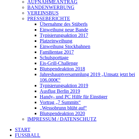
AUFNAHMEANTRAG
BANDENWERBUNG
VEREINSBUS
PRESSEBERICHTE
Übernahme des Stüberls
Einweihung neue Bande
Typisierungsaktion 2017
Platzeinweihung
Einweihung Stockbahnen
Familientag 2017
Schulsporttage
Eis-Grill-Challenge
Blutspendeaktion 2018
Jahreshauptversammlung 2019 „Umsatz jetzt bei
106.000€“
Typisierungsaktion 2019
Ausflug Berlin 2019
Handy- und PC Hilfe für Einstiger
Vortrag „7 Summits“
„Wessobrunn blüht auf“
Blutspendeaktion 2020
IMPRESSUM / DATENSCHUTZ
START
FUSSBALL